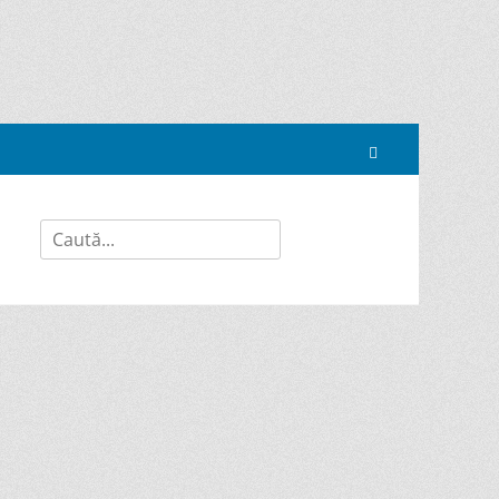
Search
Search
for: